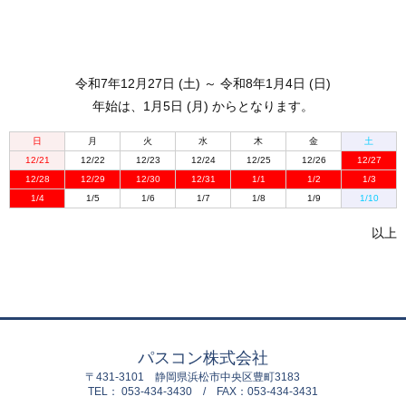
令和7年12月27日 (土) ～ 令和8年1月4日 (日)
年始は、1月5日 (月) からとなります。
日
月
火
水
木
金
土
12/21
12/22
12/23
12/24
12/25
12/26
12/27
12/28
12/29
12/30
12/31
1/1
1/2
1/3
1/4
1/5
1/6
1/7
1/8
1/9
1/10
以上
パスコン株式会社
〒431-3101 静岡県浜松市中央区豊町3183
TEL： 053-434-3430 / FAX：053-434-3431